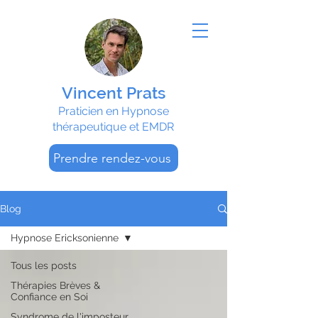
Vincent Prats
Praticien en Hypnose
thérapeutique et EMDR
Prendre rendez-vous
Blog
Hypnose Ericksonienne
Tous les posts
Thérapies Brèves &
Confiance en Soi
Syndrome de l'imposteur