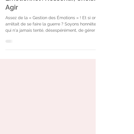
Le Secret du Bien-Être
Émotionnel : Ressentir, Choisir,
Agir
Assez de la « Gestion des Émotions » ! Et si on
arrêtait de se faire la guerre ? Soyons honnêtes :
qui n'a jamais tenté, désespérément, de gérer sa
frustration, de contrôler son stress ou de faire
disparaître une tristesse tenace ? Notre société,
notre éducation, nos croyances peuvent nous
pousser à voir nos émotions comme des
problèmes à "maîtriser". On peut avoir
l'impression de devoir être zen, lâcher prise, tout
en maintenant de la maitrise, la performance et
du contrôle