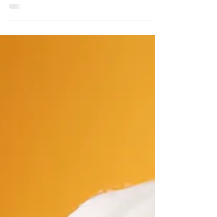
Fatigué(e) de douter de vos succès ? Découvrez
comment l'approche combinée de l'Hypnose et
de l'EMDR peut reprogrammer votre cerveau
pour démanteler le Syndrome de l'Imposteur.
Transformez le sentiment de fraude en véritable
confiance en soi !