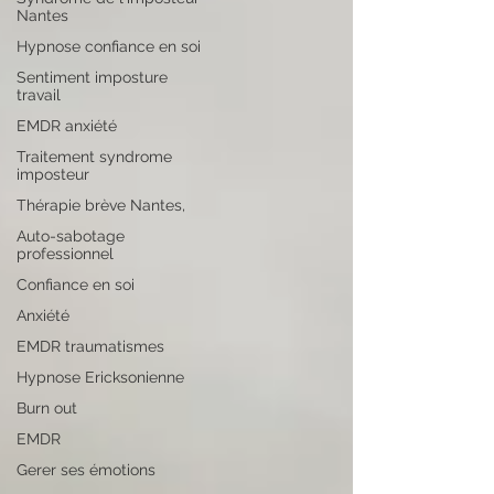
Nantes
Hypnose confiance en soi
Sentiment imposture
travail
EMDR anxiété
Traitement syndrome
imposteur
Thérapie brève Nantes,
Auto-sabotage
professionnel
Confiance en soi
Anxiété
EMDR traumatismes
Hypnose Ericksonienne
Burn out
EMDR
Gerer ses émotions