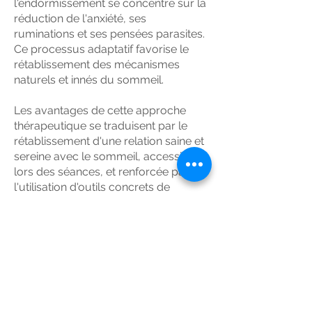
l'endormissement se concentre sur la
réduction de l'anxiété, ses
ruminations et ses pensées parasites.
Ce processus adaptatif favorise le
rétablissement des mécanismes
naturels et innés du sommeil.
Les avantages de cette approche
thérapeutique se traduisent par le
rétablissement d'une relation saine et
sereine avec le sommeil, accessible
lors des séances, et renforcée par
l'utilisation d'outils concrets de
respiration et d'auto-hypnose
applicables facilement chez soi.
En résumé, l'hypnose offre une
alternative efficace pour surmonter
les troubles du sommeil, en
agissant de manière globale afin de
retrouver apaisement et vitalité.