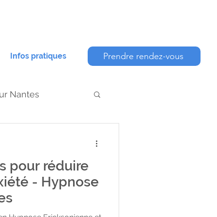
Prendre rendez-vous
Infos pratiques
ur Nantes
ts pour réduire
 professionnel
nxiété - Hypnose
es
nne
Burn out