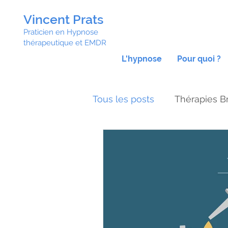
Vincent Prats
Praticien en Hypnose
thérapeutique et EMDR
L'hypnose
Pour quoi ?
Tous les posts
Thérapies B
Hypnose confiance en soi
Traitement syndrome impo
Confiance en soi
Anxi