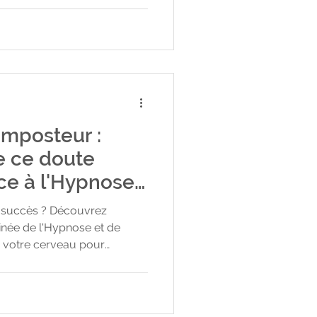
re éducation, nos croyances
ir nos émotions comme des
peut avoir l'impression de
e, tout en maintenant de la
 du contrôle
Imposteur :
e ce doute
e à l'Hypnose
s succès ? Découvrez
ée de l'Hypnose et de
 votre cerveau pour
l'Imposteur. Transformez le
able confiance en soi !