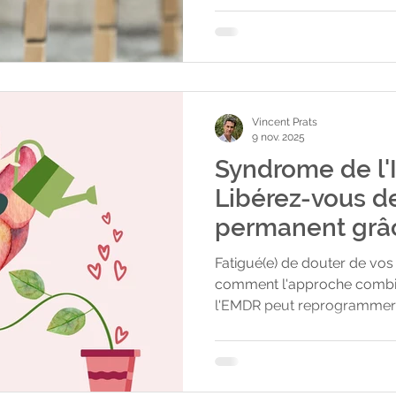
tenace ? Notre société, not
peuvent nous pousser à vo
problèmes à "maîtriser". On 
devoir être zen, lâcher pris
maitrise, la performance et
Vincent Prats
9 nov. 2025
Syndrome de l'
Libérez-vous d
permanent grâc
et l'EMDR
Fatigué(e) de douter de vo
comment l'approche combin
l'EMDR peut reprogrammer
démanteler le Syndrome de 
sentiment de fraude en vérit