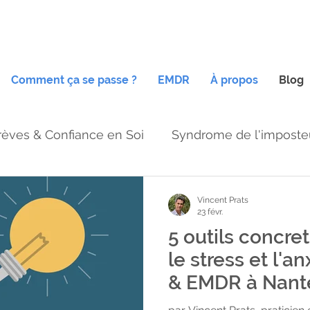
Comment ça se passe ?
EMDR
À propos
Blog
rèves & Confiance en Soi
Syndrome de l'imposte
Sentiment imposture travail
EMDR anxiété
Vincent Prats
23 févr.
5 outils concre
steur
Thérapie brève Nantes,
Auto-sabotage
le stress et l'a
& EMDR à Nant
été
EMDR traumatismes
Hypnose Ericksonie