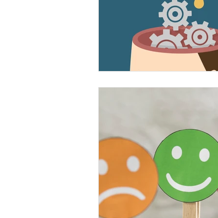
EMDR
Gerer ses émot