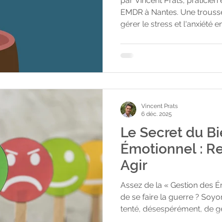
par Vincent Prats, praticie
EMDR à Nantes. Une trousse
gérer le stress et l'anxiété 
ions
exercices simples, utilisabl
particulière. Quand les outils
est liée à un choc, un trau
phobie — un accompagnem
permet de libérer ce qui res
cabinet à Nantes, dans un c
Vincent Prats
6 déc. 2025
Le Secret du Bi
Émotionnel : Ressentir, Choisir,
Agir
Assez de la « Gestion des Émo
de se faire la guerre ? Soyo
tenté, désespérément, de gérer sa frustrat
contrôler son stress ou de fa