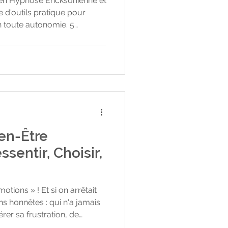
n en Hypnose Ericksonienne et
 d'outils pratique pour
en toute autonomie. 5
es seul, sans formation
 ne suffisent plus Si l'anxiété
matisme, un burn-out ou une
ent en EMDR ou hypnose
te bloqué. Je reçois en
adre calme, sécurisant et pr
en-Être
tions » ! Et si on arrêtait
ns honnêtes : qui n'a jamais
ion, de
ire disparaître une tristesse