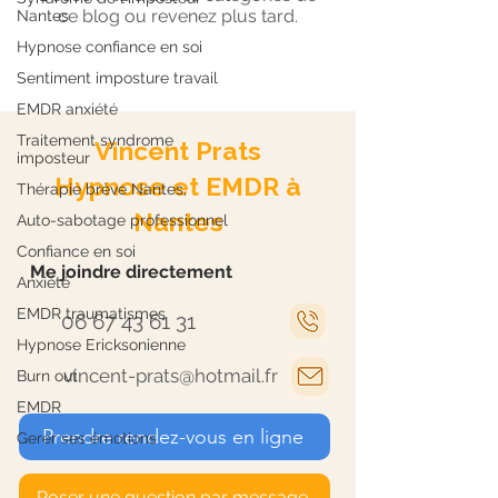
ce blog ou revenez plus tard.
Nantes
Hypnose confiance en soi
Sentiment imposture travail
EMDR anxiété
Traitement syndrome
Vincent Prats
imposteur
Hypnose et EMDR à
Thérapie brève Nantes,
Nantes
Auto-sabotage professionnel
Confiance en soi
Me joindre directement
Anxiété
EMDR traumatismes
06 67 43 61 31
Hypnose Ericksonienne
vincent-prats@hotmail.fr
Burn out
EMDR
Prendre rendez-vous en ligne
Gerer ses émotions
Poser une question par message