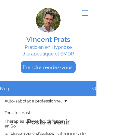
Vincent Prats
Praticien en Hypnose
thérapeutique et EMDR
Prendre rendez-vous
Blog
Auto-sabotage professionnel
Tous les posts
Posts à venir
Thérapies Brèves & Confiance
en Soi
Découvrez d'autres catégories de
Syndrome de l'imposteur