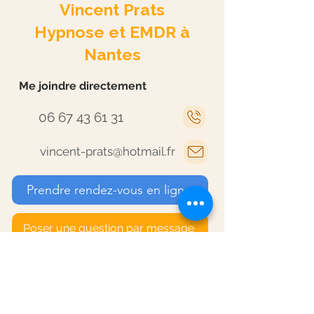
Vincent Prats
Hypnose et EMDR à
Nantes
Me joindre directement
06 67 43 61 31
vincent-prats@hotmail.fr
Prendre rendez-vous en ligne
Poser une question par message
Accès & horaires
Venir au cabinet (Transports)