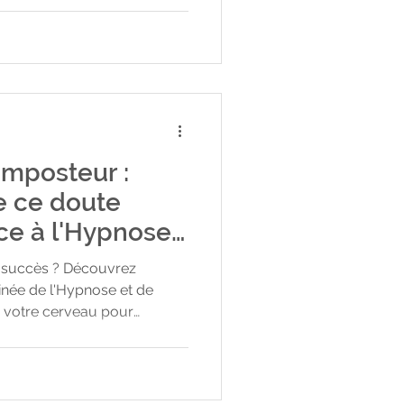
re éducation, nos croyances
ir nos émotions comme des
peut avoir l'impression de
e, tout en maintenant de la
 du contrôle
Imposteur :
e ce doute
e à l'Hypnose
s succès ? Découvrez
ée de l'Hypnose et de
 votre cerveau pour
l'Imposteur. Transformez le
able confiance en soi !