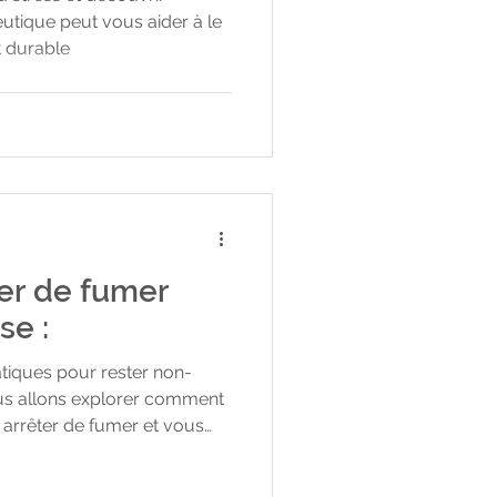
tique peut vous aider à le
t durable
er de fumer
se :
atiques pour rester non-
ous allons explorer comment
 arrêter de fumer et vous
ques et simples pour vous
 au tabac : comprendre le