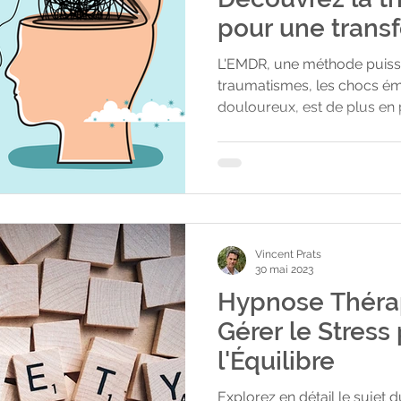
pour une trans
profonde
L'EMDR, une méthode puissa
traumatismes, les chocs ém
douloureux, est de plus en
article, je vais vous présent
ses principes fondamentaux,
ses nombreux bienfaits. De 
questions sur le dérouleme
efficacité. L'EMDR : Qu'est-
sigle EMDR vient de l'expre
Vincent Prats
Movement
30 mai 2023
Hypnose Théra
Gérer le Stress
l'Équilibre
Explorez en détail le sujet 