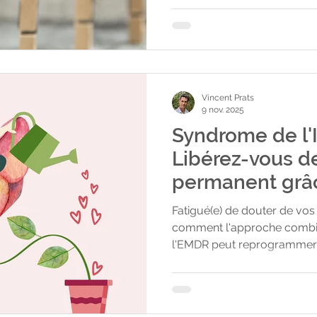
tenace ? Notre société, not
peuvent nous pousser à vo
problèmes à "maîtriser". On 
devoir être zen, lâcher pris
maitrise, la performance et
Vincent Prats
9 nov. 2025
Syndrome de l'
Libérez-vous d
permanent grâc
et l'EMDR
Fatigué(e) de douter de vo
comment l'approche combin
l'EMDR peut reprogrammer
démanteler le Syndrome de 
sentiment de fraude en vérit