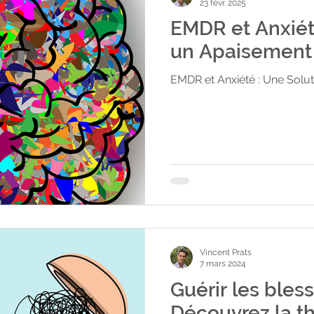
23 févr. 2025
EMDR et Anxiét
un Apaisement
EMDR et Anxiété : Une Solut
Vincent Prats
7 mars 2024
Guérir les bless
Découvrez la t