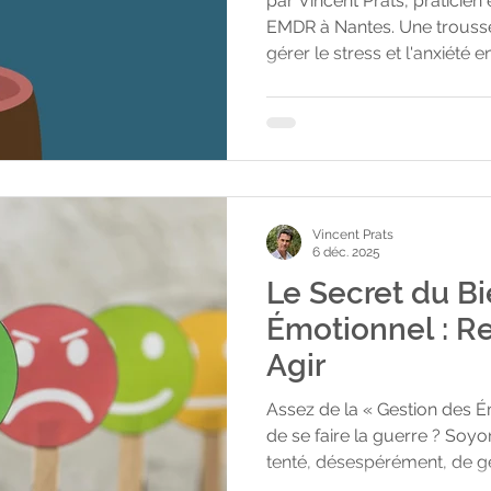
par Vincent Prats, praticie
EMDR à Nantes. Une trousse
gérer le stress et l'anxiété 
ions
exercices simples, utilisabl
particulière. Quand les outils
est liée à un choc, un trau
phobie — un accompagnem
permet de libérer ce qui res
cabinet à Nantes, dans un c
Vincent Prats
6 déc. 2025
Le Secret du Bi
Émotionnel : Ressentir, Choisir,
Agir
Assez de la « Gestion des Émo
de se faire la guerre ? Soyo
tenté, désespérément, de gérer sa frustrat
contrôler son stress ou de fa