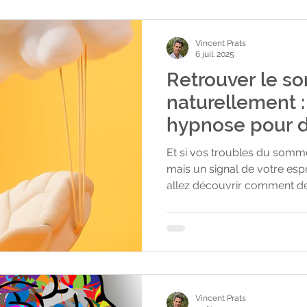
Vincent Prats
6 juil. 2025
Retrouver le s
naturellement 
hypnose pour d
sereines
Et si vos troubles du sommei
mais un signal de votre esprit ? Dans cet articl
allez découvrir comment 
complémentaires — l’EMDR e
peuvent vous aider à améli
naturellement, et à vaincre 
médicaments. Le but ? Retrouver un sommeil profond
et réparateur, sans forcer v
redonnant la permission de 
Vincent Prats
sommeil devient-il si difficile