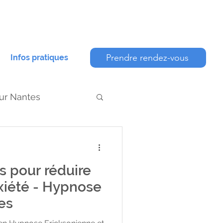
Prendre rendez-vous
Infos pratiques
ur Nantes
ts pour réduire
 professionnel
nxiété - Hypnose
es
nne
Burn out