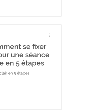
n comportement apprit et
automatisme inconscient
arler, marcher. Le cerveau a
age de manière mécanique,
mment se fixer
pour une séance
e en 5 étapes
 clair en 5 étapes