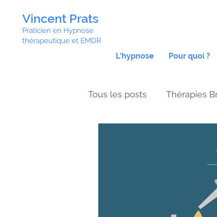
Vincent Prats
Praticien en Hypnose
thérapeutique et EMDR
L'hypnose
Pour quoi ?
Tous les posts
Thérapies B
Hypnose confiance en soi
Traitement syndrome impo
Confiance en soi
Anxi