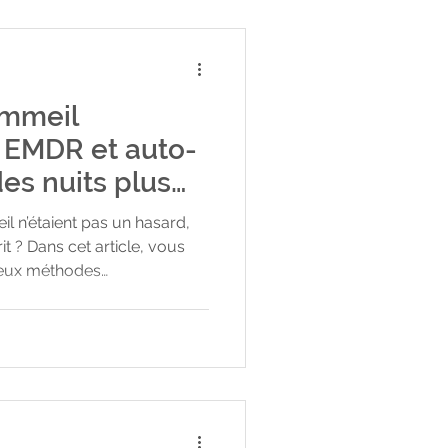
ommeil
: EMDR et auto-
es nuits plus
l n’étaient pas un hasard,
e, vous
deux méthodes
t l’auto-hypnose —
orer le sommeil
l’insomnie sans
otre corps, simplement en lui
se relâcher. Pourquoi le
 ? L