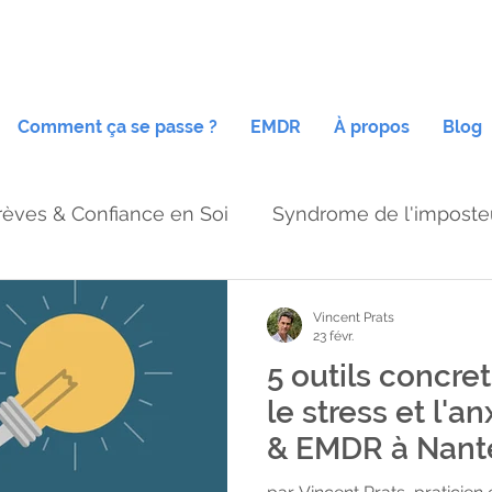
Comment ça se passe ?
EMDR
À propos
Blog
rèves & Confiance en Soi
Syndrome de l'imposte
Sentiment imposture travail
EMDR anxiété
Vincent Prats
23 févr.
5 outils concre
steur
Thérapie brève Nantes,
Auto-sabotage
le stress et l'a
& EMDR à Nant
été
EMDR traumatismes
Hypnose Ericksonie