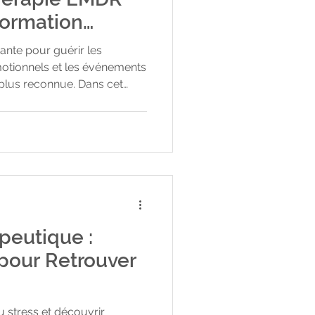
formation
nte pour guérir les
otionnels et les événements
 plus reconnue. Dans cet
er en détail ce qu'est l'EMDR,
 son histoire fascinante et
plus, je répondrais à vos
nt d'une séance et son
ce que c'est exactement ? Le
ssion anglaise "Eye
peutique :
 pour Retrouver
du stress et découvrir