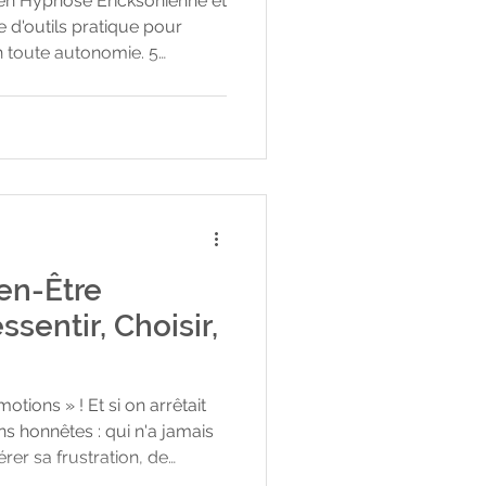
n en Hypnose Ericksonienne et
 d'outils pratique pour
en toute autonomie. 5
es seul, sans formation
 ne suffisent plus Si l'anxiété
matisme, un burn-out ou une
ent en EMDR ou hypnose
te bloqué. Je reçois en
adre calme, sécurisant et pr
en-Être
tions » ! Et si on arrêtait
ns honnêtes : qui n'a jamais
ion, de
ire disparaître une tristesse