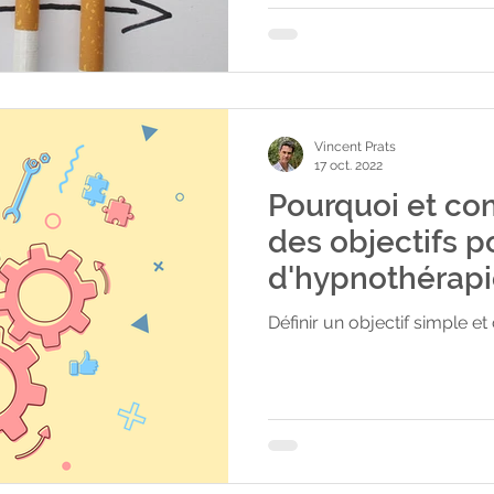
mécanisme Le tabagisme, u
devenu au fil du temps un 
autant que lire, conduire, p
programmé cet apprentiss
par répét
Vincent Prats
17 oct. 2022
Pourquoi et co
des objectifs 
d'hypnothérapi
Définir un objectif simple et