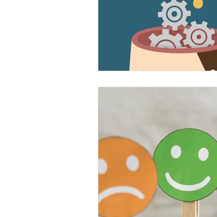
EMDR
Gerer ses émot